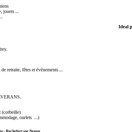
hiens
, jouets ...
..
Ideal 
rey.
 de retraite, fêtes et événements ...
0 BAVERANS.
(corbeille)
ommodage, ourlets ...)
ns - Rochefort sur Nenon